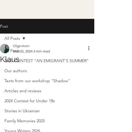
Post
All Posts
Olga Horn
All Posts
Mar 25, 2024
3 min read
Klaus
2023 CONTEST "AN EMIGRANT'S SUMMER"
Our authors
Texts from our workshop "Shadow"
Articles and reviews
2024 Contest for Under 18s
Stories in Ukrainian
Family Memories 2025
Young Writers 2026