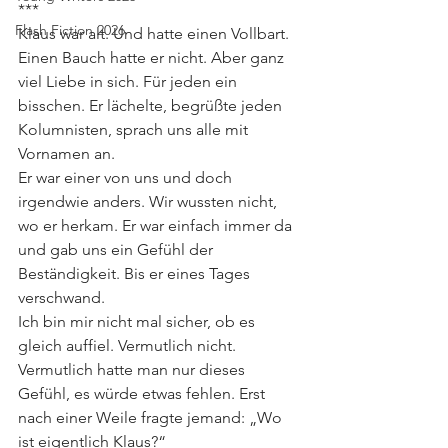
***
Flash Fiction 2026
Klaus war alt. Und hatte einen Vollbart. 
Einen Bauch hatte er nicht. Aber ganz 
viel Liebe in sich. Für jeden ein 
bisschen. Er lächelte, begrüßte jeden 
Kolumnisten, sprach uns alle mit 
Vornamen an.
Er war einer von uns und doch 
irgendwie anders. Wir wussten nicht, 
wo er herkam. Er war einfach immer da 
und gab uns ein Gefühl der 
Beständigkeit. Bis er eines Tages 
verschwand.
Ich bin mir nicht mal sicher, ob es 
gleich auffiel. Vermutlich nicht. 
Vermutlich hatte man nur dieses 
Gefühl, es würde etwas fehlen. Erst 
nach einer Weile fragte jemand: „Wo 
ist eigentlich Klaus?“