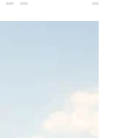
повернулось вспять, снова убивают
политзаключённых, снова...