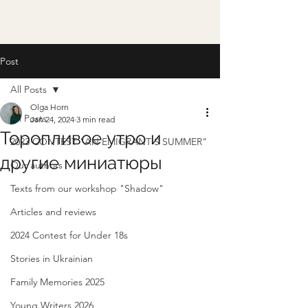
Post
All Posts
Olga Horn
All Posts
Jan 24, 2024
3 min read
Торопливое утро и
2023 CONTEST "AN EMIGRANT'S SUMMER"
другие миниатюры
Our authors
Texts from our workshop "Shadow"
Articles and reviews
2024 Contest for Under 18s
Stories in Ukrainian
Family Memories 2025
Young Writers 2026