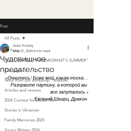
Post
All Posts
Anka Troitsky
All Posts
May 27, 2024
8 min read
Чудовищное
2023 CONTEST "AN EMIGRANT'S SUMMER"
предательство
Our authors
«Очнитесь! Боже мой, какая тоска…
Texts from our workshop "Shadow"
Разорвите паутину, в которой вы 
Articles and reviews
все запутались.»
Евгений Шварц. 
Дракон
2024 Contest for Under 18s
Stories in Ukrainian
Family Memories 2025
Young Writers 2026