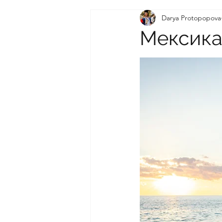
Darya Protopopova
Texts from our workshop "
Мексика
Stories in Ukrainian
Fam