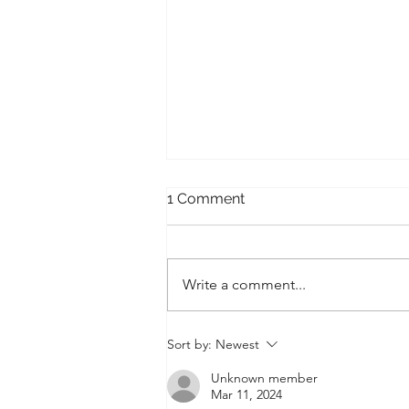
1 Comment
Мы не сдаёмся.
Write a comment...
Sort by:
Newest
Unknown member
Mar 11, 2024