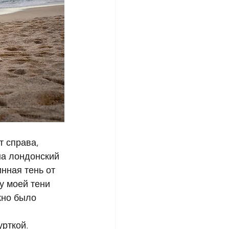
 справа, 
на лондонский 
нная тень от 
у моей тени 
жно было 
урткой.