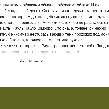
олнышком и облаками обычно побеждают облака. И их 
рый лондонский денек. Он пригашивает, делает менее четки
говцев попкорном до полицейских до снующих в сити служащ
ою тень я привезла из Мексики и с тех пор не расстаюсь с н
 Рауль. Рауль Пабло Коморро. Это она, а, точнее, он нежно 
етную никому из неотбрасывающих тени прохожих под мои
кой. Это она, а точнее он, машет мне рукой с 
n Street - осторожно, Рауль, расположение теней в Лондо
правление ни того ни другого не совпадает с…
Show More