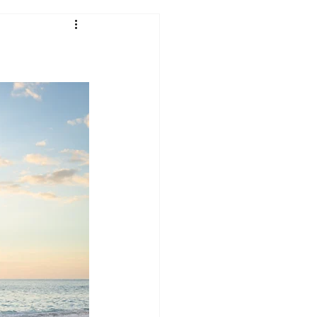
Under 18s
tion 2026