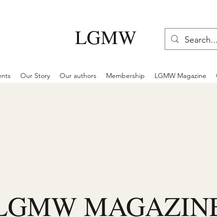
LGMW
ents
Our Story
Our authors
Membership
LGMW Magazine
LGMW MAGAZIN