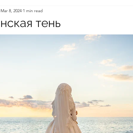
Mar 8, 2024
1 min read
Shadow"
Articles and reviews
2024 Contest for 
нская тень
ily Memories 2025
Young Writers 2026
Flash Fic