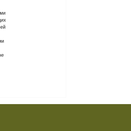
ми 
их 
ей 
ми 
не 