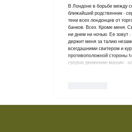
В Лондоне в борьбе между с
ближайший родственник - се
тени всех лондонцев от тор
банков. Всех. Кроме меня. Св
ни днем ни ночью. Ее зовут -
держит меня за талию незам
всегдашними свитером и курт
противоположной стороны Mai
сродни движению машин - на
Like
Reply